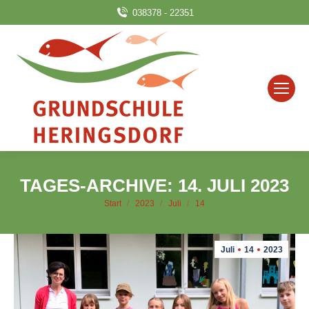
038378 - 22351
TAGES-ARCHIVE:
14. JULI 2023
Sie befinden sich hier:
Start
2023
Juli
14
Juli
14
2023