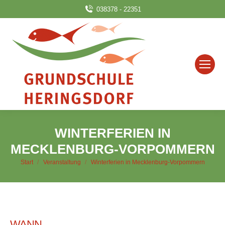
038378 - 22351
WINTERFERIEN IN
MECKLENBURG-VORPOMMERN
Sie befinden sich hier:
Start
Veranstaltung
Winterferien in Mecklenburg-Vorpommern
WANN